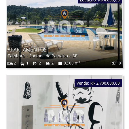
APARTAMENTOS
Tamboré
–
Santana de Parnaíba
–
SP
REF 8
2
1
2
2
82.00 m²
Venda:
R$ 2.700.000,00