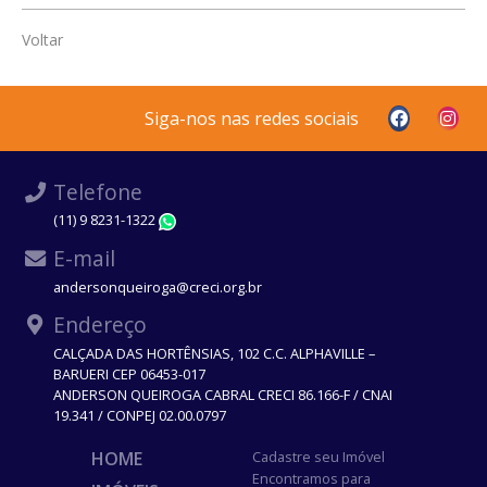
Voltar
Siga-nos nas redes sociais
Telefone
(11) 9 8231-1322
WhatsApp
E-mail
andersonqueiroga@creci.org.br
Endereço
CALÇADA DAS HORTÊNSIAS, 102 C.C. ALPHAVILLE –
BARUERI CEP 06453-017
ANDERSON QUEIROGA CABRAL CRECI 86.166-F / CNAI
19.341 / CONPEJ 02.00.0797
HOME
Cadastre seu Imóvel
Encontramos para