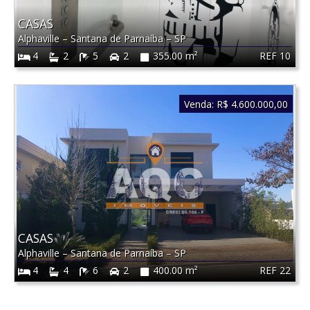
CASAS
Alphaville
–
Santana de Parnaíba
–
SP
REF 10
4
2
5
2
355.00 m²
Venda:
R$ 4.600.000,00
CASAS
Alphaville
–
Santana de Parnaíba
–
SP
REF 22
4
4
6
2
400.00 m²