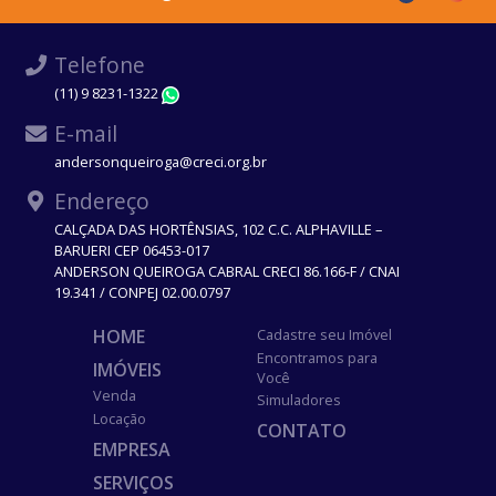
Telefone
(11) 9 8231-1322
WhatsApp
E-mail
andersonqueiroga@creci.org.br
Endereço
CALÇADA DAS HORTÊNSIAS, 102 C.C. ALPHAVILLE –
BARUERI CEP 06453-017
ANDERSON QUEIROGA CABRAL CRECI 86.166-F / CNAI
19.341 / CONPEJ 02.00.0797
HOME
Cadastre seu Imóvel
Encontramos para
IMÓVEIS
Você
Venda
Simuladores
Locação
CONTATO
EMPRESA
SERVIÇOS