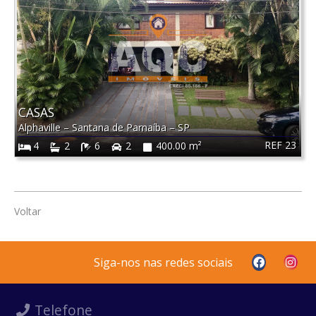
CASAS
Alphaville
–
Santana de Parnaíba
–
SP
REF 23
4
2
6
2
400.00 m²
Voltar
Siga-nos nas redes sociais
Telefone