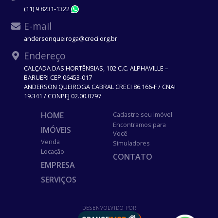
(11) 9 8231-1322
WhatsApp
E-mail
andersonqueiroga@creci.org.br
Endereço
CALÇADA DAS HORTÊNSIAS, 102 C.C. ALPHAVILLE –
BARUERI CEP 06453-017
ANDERSON QUEIROGA CABRAL CRECI 86.166-F / CNAI
19.341 / CONPEJ 02.00.0797
HOME
Cadastre seu Imóvel
Encontramos para
IMÓVEIS
Você
Venda
Simuladores
Locação
CONTATO
EMPRESA
SERVIÇOS
DESENVOLVIDO POR